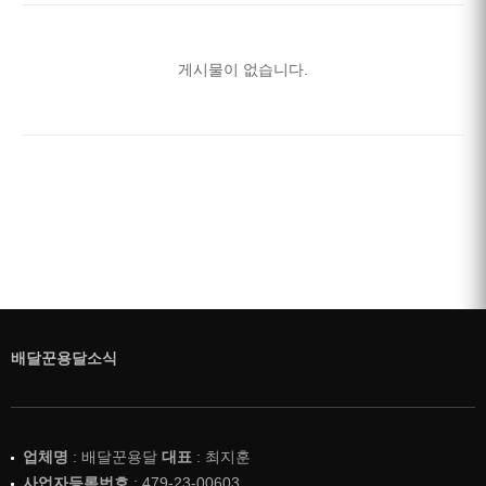
게시물이 없습니다.
배달꾼용달소식
업체명
: 배달꾼용달
대표
: 최지훈
사업자등록번호
: 479-23-00603