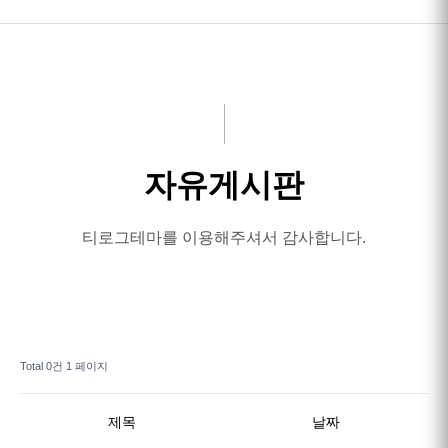
HOME
인사말
서비스안내
자유게시판
고객후기
작업사진
티로그테마를 이용해주셔서 감사합니다.
예약/연락처
Total 0건
1 페이지
제목
날짜