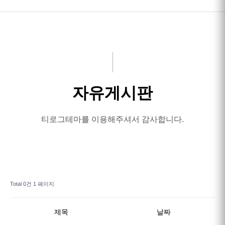
HOME
인사말
서비스안내
자유게시판
고객후기
작업사진
티로그테마를 이용해주셔서 감사합니다.
예약/연락처
Total 0건
1 페이지
제목
날짜