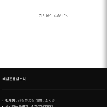
게시물이 없습니다.
배달꾼용달소식
업체명
: 배달꾼용달
대표
: 최지훈
사업자등록번호
: 479-23-00603