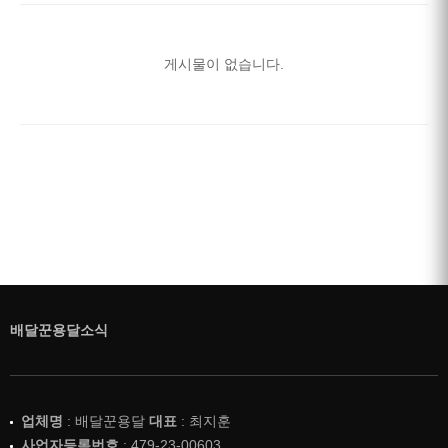
게시물이 없습니다.
배달꾼용달소식
업체명
: 배달꾼용달
대표
: 최지훈
사업자등록번호
: 479-23-00603