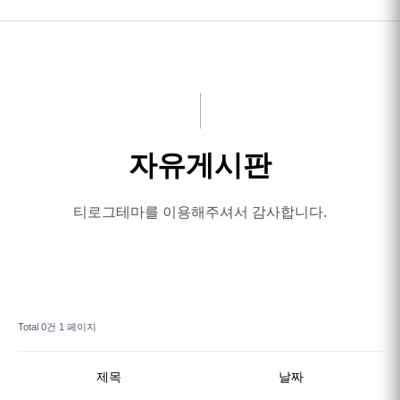
HOME
인사말
서비스안내
자유게시판
고객후기
작업사진
티로그테마를 이용해주셔서 감사합니다.
예약/연락처
Total 0건
1 페이지
제목
날짜